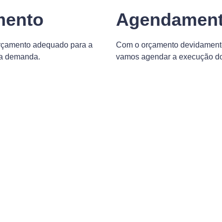
mento
Agendamen
rçamento adequado para a
Com o orçamento devidament
ua demanda.
vamos agendar a execução do