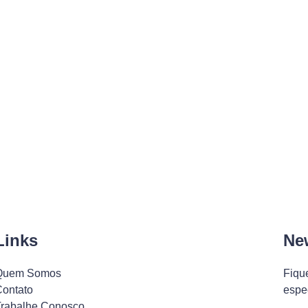
Links
New
Quem Somos
Fiqu
ontato
espec
Trabalhe Conosco