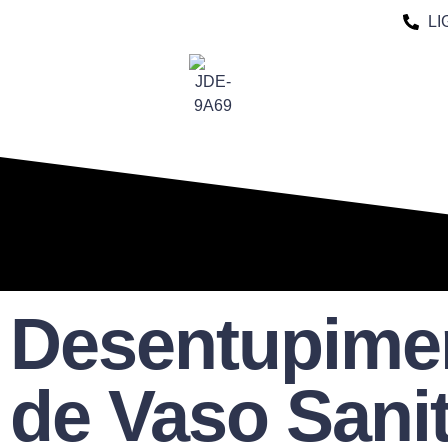
LI
Desentupime
de Vaso Sanit